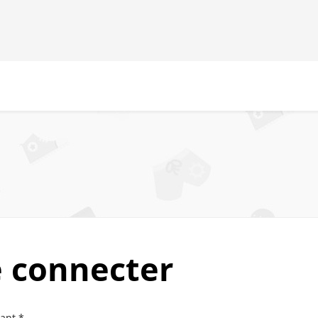
e connecter
iant
*