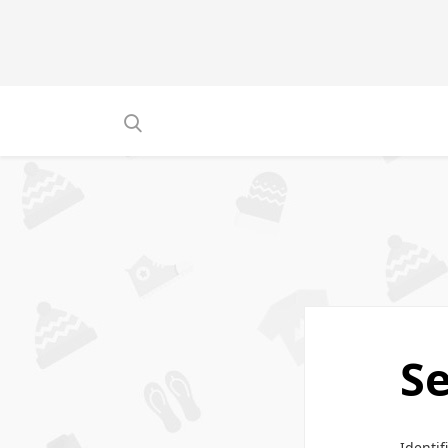
S
Identif