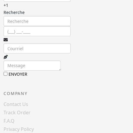
+1
Recherche
ENVOYER
COMPANY
Contact Us
Track Order
F.A.Q
Privacy Policy