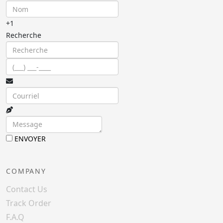
+1
Recherche
ENVOYER
COMPANY
Contact Us
Track Order
F.A.Q